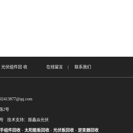
|
光伏组件回
收
在线留言
|
联系我们
13877@qq.com
华路2号
0号
技术支持：振鑫焱光伏
手组件回收
-
太阳能板回收
-
光伏板回收
-
逆变器回收