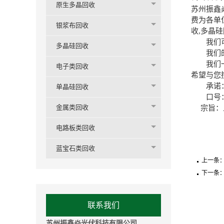
原生多晶回收
苏州振鑫
费为各单
银浆布回收
收,多晶
我们可以
多晶硅回收
我们的宗
我们一直
电子类回收
希望与您
承诺：无
单晶硅回收
口号：发
金属类回收
宗旨：上
电路板类回收
蓝宝石类回收
上一条
下一条
联系我们
苏州振鑫焱光伏科技有限公司