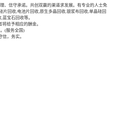
合理、信守承诺。共创双赢的渠道求发展。有专业的人士免
片回收,电池片回收,原生多晶回收,银浆布回收,单晶硅回
收,蓝宝石回收等。
者将给予相应的酬金。
。(服务全国)
守信，务实。