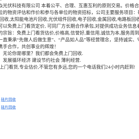
焱光伏科技有限公司 本着公平、合理、互惠互利的原则交易。价格
位的物资评估和作价和参与各单位的物资招标，公司主要服务项目：硅
硅回收,太阳能电池片回收,光伏组件回收,电子回收,金属回收,电路板回
免费上门看货定价, 可同厂方长期合作承包,对提供成功业务信息
旨：免费上门看货估价,价格高,信誉好,重信用,诚信为本,服务周到
秉承“先做人后做生意”、“产品如人品”等经营理念，坚持诚实、
携手合作，共创事业的辉煌！
论你是哪里？我们都会免费上门回收.
展循环经济 建设节约社会 薄利经营.
门看货,专业估价,不管您有多远,您的一个电话我们24小时内赶到!
：
硅片回收
：
硅片回收