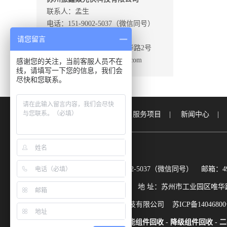
联系人：孟生
电话：151-9002-5037（微信同号）
邮箱：492413877@qq.com
请您留言
地 址：苏州市工业园区唯华路2号
网 址：http://www.0512zxy.com
感谢您的关注，当前客服人员不在
线，请填写一下您的信息，我们会
尽快和您联系。
网站首页
|
关于我们
|
服务项目
|
新闻中心
联系人：孟生 手机：151-9002-5037（微信同号） 邮箱：4924
网 址：http://www.0512zxy.com 地 址：苏州市工业园区唯
版权所有：苏州振鑫焱光伏科技有限公司
苏ICP备1404680
本站关键词：
组件回收
-
太阳能组件回收
-
降级组件回收
-
二