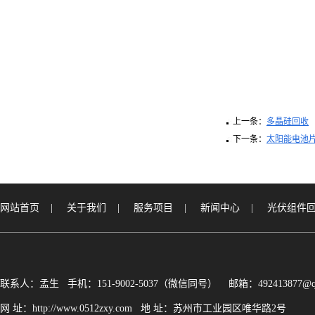
上一条：
多晶硅回收
下一条：
太阳能电池
网站首页
|
关于我们
|
服务项目
|
新闻中心
|
光伏组件
联系人：孟生 手机：151-9002-5037（微信同号） 邮箱：492413877@q
网 址：http://www.0512zxy.com 地 址：苏州市工业园区唯华路2号