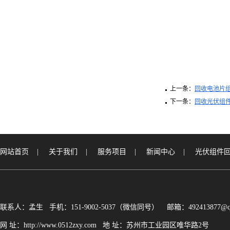
上一条：
回收电池片
下一条：
回收光伏组
网站首页
|
关于我们
|
服务项目
|
新闻中心
|
光伏组件
联系人：孟生 手机：151-9002-5037（微信同号） 邮箱：492413877@q
网 址：http://www.0512zxy.com 地 址：苏州市工业园区唯华路2号