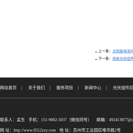
上一条：
太阳能电池
下一条：
回收光伏组
网站首页
|
关于我们
|
服务项目
|
新闻中心
|
光伏组件
联系人：孟生 手机：151-9002-5037（微信同号） 邮箱：492413877@q
网 址：http://www.0512zxy.com 地 址：苏州市工业园区唯华路2号